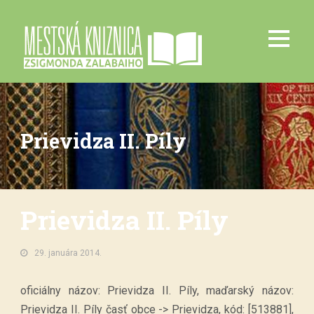
Prievidza II. Píly
Prievidza II. Píly
29. januára 2014.
oficiálny názov: Prievidza II. Píly, maďarský názov:
Prievidza II. Píly časť obce -> Prievidza, kód: [513881],