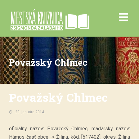
Považský Chlmec
Považský Chlmec
29. januára 2014.
oficiálny názov: Považský Chlmec, maďarský názov:
Hámos časť obce -> Žilina, kód: [517402], okres: Žilina