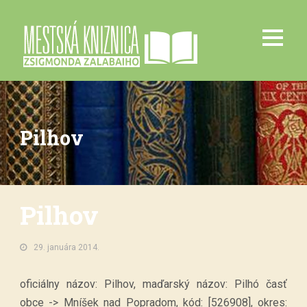
Pilhov
Pilhov
29. januára 2014.
oficiálny názov: Pilhov, maďarský názov: Pilhó časť
obce -> Mníšek nad Popradom, kód: [526908], okres: