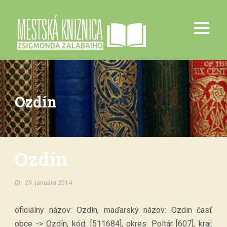
Ozdín
Ozdín
29. januára 2014.
oficiálny názov: Ozdín, maďarský názov: Ozdin časť
obce -> Ozdín, kód: [511684], okres: Poltár [607], kraj: