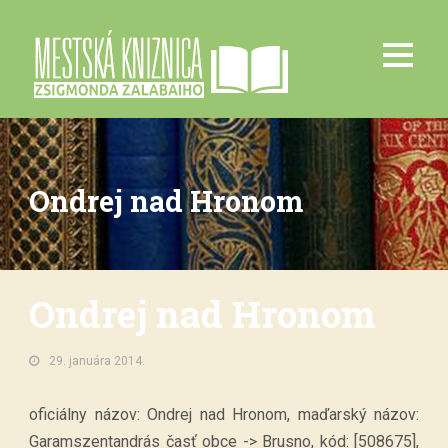
Ondrej nad Hronom
Ondrej nad Hronom
29. januára 2014.
oficiálny názov: Ondrej nad Hronom, maďarský názov:
Garamszentandrás časť obce -> Brusno, kód: [508675],