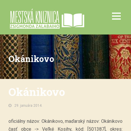
Okánikovo
Okánikovo
29. januára 2014.
oficiálny názov: Okánikovo, maďarský názov: Okánikovo
časť obce -> Veľké Kosihy, kód: [501387], okres: