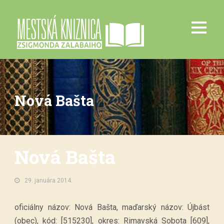
Nová Bašta
Nová Bašta
29. januára 2014.
oficiálny názov: Nová Bašta, maďarský názov: Újbást
(obec), kód: [515230], okres: Rimavská Sobota [609],