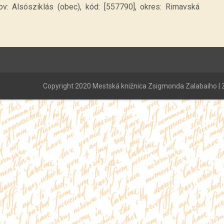
ov: Alsósziklás (obec), kód: [557790], okres: Rimavská
Copyright 2020 Mestská knižnica Zsigmonda Zalabaiho | Z