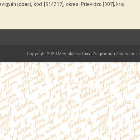
igyén (obec), kód: [514217], okres: Prievidza [307], kraj:
Copyright 2020 Mestská knižnica Zsigmonda Zalabaiho | Z