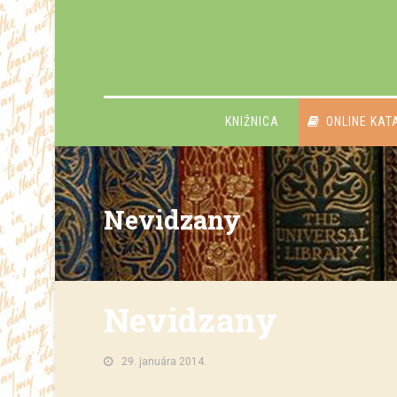
KNIŽNICA
ONLINE KAT
Nevidzany
Nevidzany
29. januára 2014.