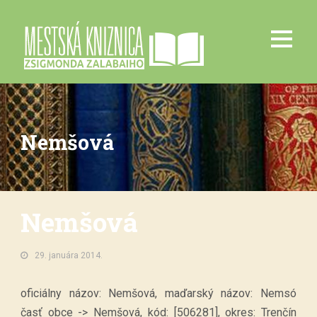
Nemšová
Nemšová
29. januára 2014.
oficiálny názov: Nemšová, maďarský názov: Nemsó
časť obce -> Nemšová, kód: [506281], okres: Trenčín