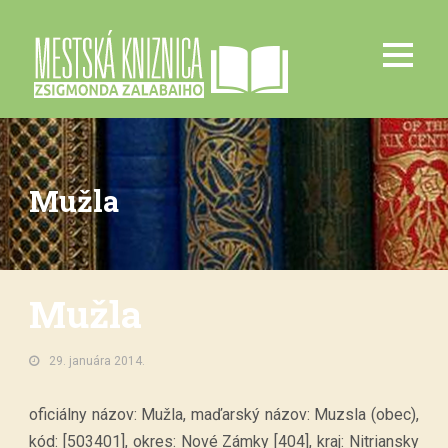
Mužla
Mužla
29. januára 2014.
oficiálny názov: Mužla, maďarský názov: Muzsla (obec),
kód: [503401], okres: Nové Zámky [404], kraj: Nitriansky