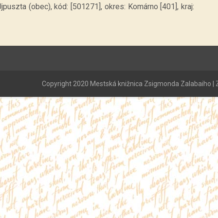
puszta (obec), kód: [501271], okres: Komárno [401], kraj:
Copyright 2020 Mestská knižnica Zsigmonda Zalabaiho | Z