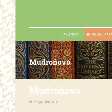
KNIŽNICA
ONLINE KAT
Mudroňovo
Mudroňovo
29. januára 2014.