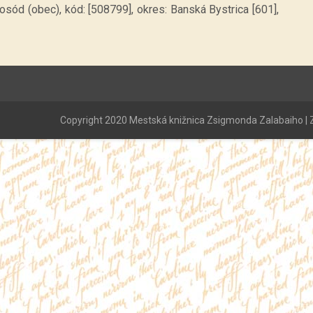
sód (obec), kód: [508799], okres: Banská Bystrica [601],
Copyright 2020 Mestská knižnica Zsigmonda Zalabaiho | Z