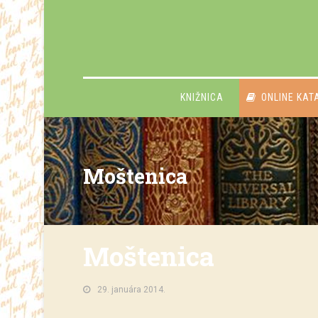
KNIŽNICA
ONLINE KAT
Moštenica
Moštenica
29. januára 2014.