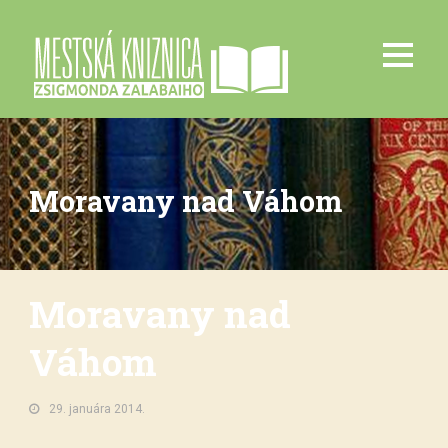
Moravany nad Váhom
Moravany nad
Váhom
29. januára 2014.