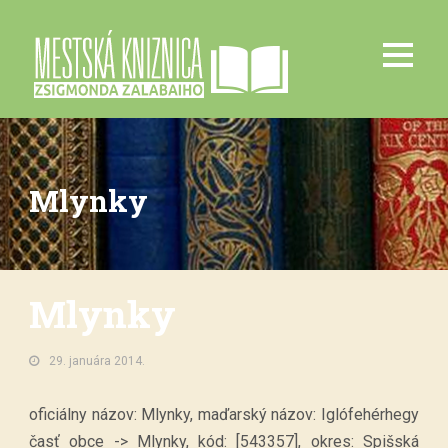
Mlynky
Mlynky
29. januára 2014.
oficiálny názov: Mlynky, maďarský názov: Iglófehérhegy
časť obce -> Mlynky, kód: [543357], okres: Spišská