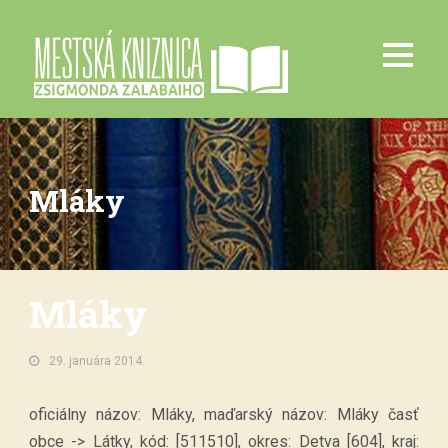
Mláky
Mláky
29. januára 2014.
oficiálny názov: Mláky, maďarský názov: Mláky časť
obce -> Látky, kód: [511510], okres: Detva [604], kraj: