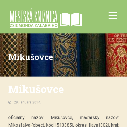
Mikušovce
Mikušovce
29. januára 2014.
oficiálny názov: Mikušovce, maďarský názov:
Mikosfalva (obec), kód: [513385], okres: Ilava [302], kraj: