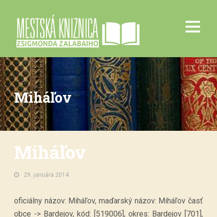
Miháľov
Miháľov
29. januára 2014.
oficiálny názov: Miháľov, maďarský názov: Miháľov časť
obce -> Bardejov, kód: [519006], okres: Bardejov [701],