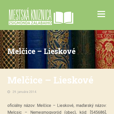
Melčice – Lieskové
Melčice – Lieskové
29. januára 2014.
oficiálny názov: Melčice – Lieskové, maďarský názov:
Melcsic – Nemesmogyoród (obec), kód: [545686],