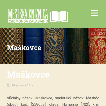
Maškovce
Maškovce
29. januára 2014.
oficiálny názov: Maškovce, maďarský názov: Maskóc
(obec), kód: [559652], okres: Humenné [702], kraj: