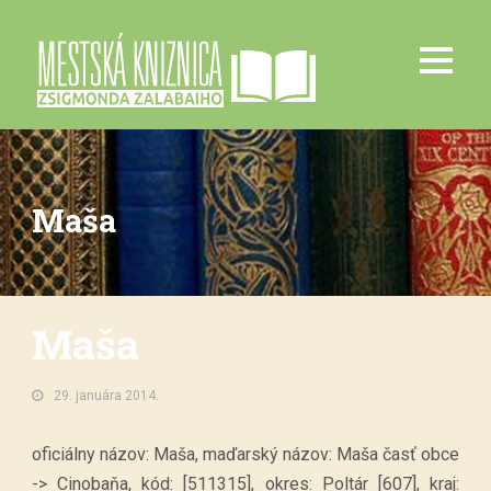
Maša
Maša
29. januára 2014.
oficiálny názov: Maša, maďarský názov: Maša časť obce
-> Cinobaňa, kód: [511315], okres: Poltár [607], kraj: