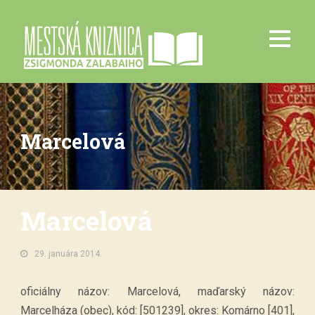
Marcelová
Marcelová
29. januára 2014.
oficiálny názov: Marcelová, maďarský názov:
Marcelháza (obec), kód: [501239], okres: Komárno [401],