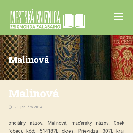
Malinová
Malinová
29. januára 2014.
oficiálny názov: Malinová, maďarský názov: Csék
(obec), kód: [514187], okres: Prievidza [307], kraj: