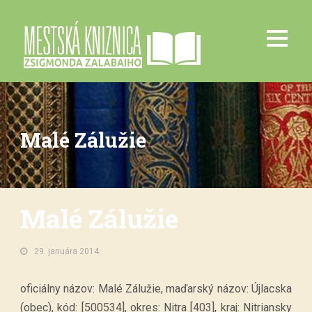
Malé Zálužie
Malé Zálužie
29. januára 2014.
oficiálny názov: Malé Zálužie, maďarský názov: Újlacska
(obec), kód: [500534], okres: Nitra [403], kraj: Nitriansky