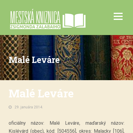
Malé Leváre
Malé Leváre
29. januára 2014.
oficiálny názov: Malé Leváre, maďarský názov:
Kislévárd (obec), kód: [504556], okres: Malacky [106],