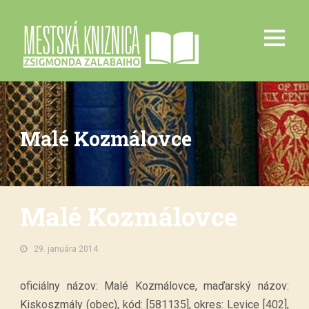
Malé Kozmálovce
Malé Kozmálovce
29. januára 2014.
oficiálny názov: Malé Kozmálovce, maďarský názov:
Kiskoszmály (obec), kód: [581135], okres: Levice [402],