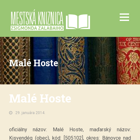
Malé Hoste
Malé Hoste
29. januára 2014.
oficiálny názov: Malé Hoste, maďarský názov:
Kisvendég (obec), kód: [505102], okres: Bánovce nad