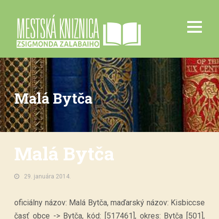
Malá Bytča
Malá Bytča
29. januára 2014.
oficiálny názov: Malá Bytča, maďarský názov: Kisbiccse
časť obce -> Bytča, kód: [517461], okres: Bytča [501],