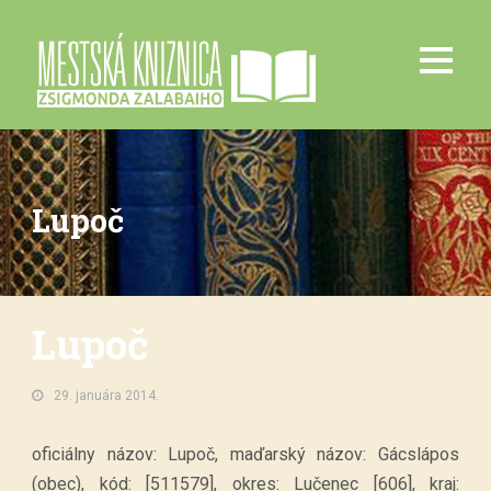
Lupoč
Lupoč
29. januára 2014.
oficiálny názov: Lupoč, maďarský názov: Gácslápos
(obec), kód: [511579], okres: Lučenec [606], kraj: