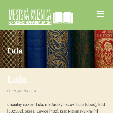
Lula
Lula
29. januára 2014.
oficiálny názov: Lula, maďarský názov: Lüle (obec), kód:
[502502], okres: Levice [402], kraj: Nitriansky kraj [4]