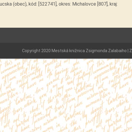
cska (obec), kód: [522741], okres: Michalovce [807], kraj:
Copyright 2020 Mestská knižnica Zsigmonda Zalabaiho | Za