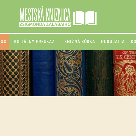
LÓG
DIGITÁLNY PREUKAZ
KNIŽNÁ BÚDKA
PODUJATIA
K