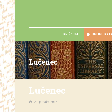
KNIŽNICA
ONLINE KAT
Lučenec
Lučenec
29. januára 2014.