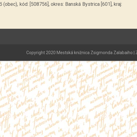
 (obec), kód: [508756], okres: Banská Bystrica [601], kraj:
Copyright 2020 Mestská knižnica Zsigmonda Zalabaiho | Z