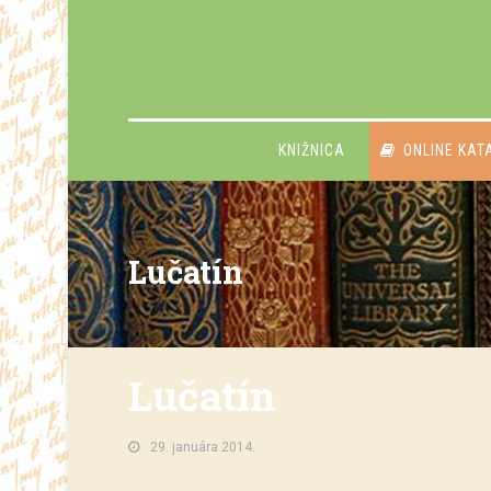
KNIŽNICA
ONLINE KAT
Lučatín
Lučatín
29. januára 2014.