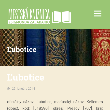
Ľubotice
Ľubotice
29. januára 2014.
oficiálny názov: Ľubotice, maďarský názov: Kellemes
(obec), kód: [518590], okres: Prešov [707], kraj: