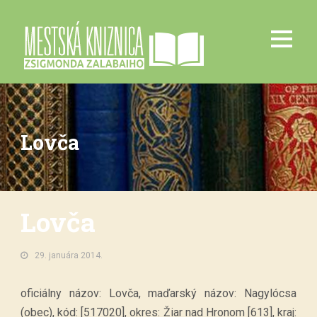
Lovča
Lovča
29. januára 2014.
oficiálny názov: Lovča, maďarský názov: Nagylócsa
(obec), kód: [517020], okres: Žiar nad Hronom [613], kraj: