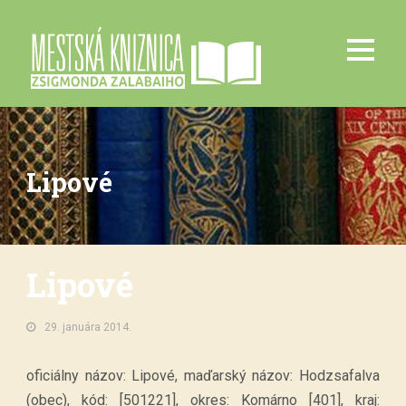
Lipové
Lipové
29. januára 2014.
oficiálny názov: Lipové, maďarský názov: Hodzsafalva
(obec), kód: [501221], okres: Komárno [401], kraj: