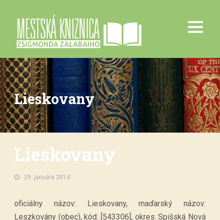
Lieskovany
Lieskovany
29. januára 2014.
oficiálny názov: Lieskovany, maďarský názov:
Leszkovány (obec), kód: [543306], okres: Spišská Nová