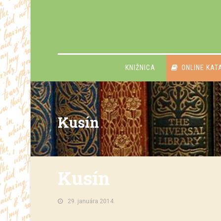
KNIŽNICA
ONLINE KAT
Kusín
Kusín
29. januára 2014.