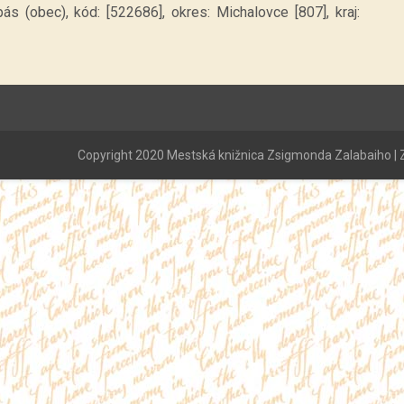
ás (obec), kód: [522686], okres: Michalovce [807], kraj:
Copyright 2020 Mestská knižnica Zsigmonda Zalabaiho | Z