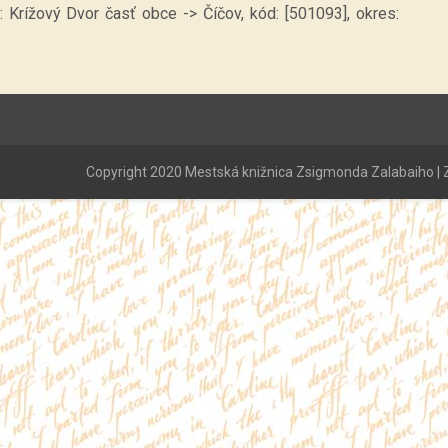
: Krížový Dvor časť obce -> Číčov, kód: [501093], okres:
Copyright 2020 Mestská knižnica Zsigmonda Zalabaiho | Z