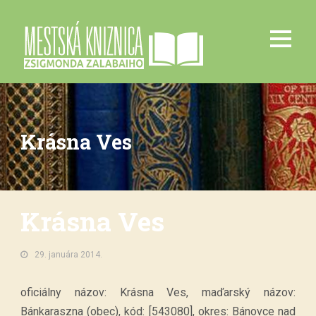
Krásna Ves
Krásna Ves
29. januára 2014.
oficiálny názov: Krásna Ves, maďarský názov:
Bánkaraszna (obec), kód: [543080], okres: Bánovce nad