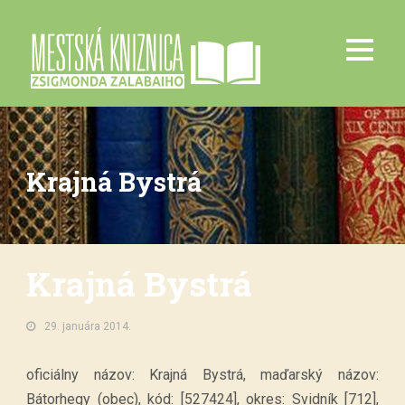
Krajná Bystrá
Krajná Bystrá
29. januára 2014.
oficiálny názov: Krajná Bystrá, maďarský názov:
Bátorhegy (obec), kód: [527424], okres: Svidník [712],