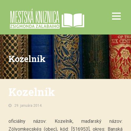
Kozelník
Kozelník
29. januára 2014.
oficiálny názov: Kozelník, maďarský názov:
Zólyomkecskés (obec), kód: [516953], okres: Banská