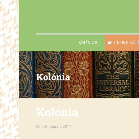
KNIŽNICA
ONLINE KAT
Kolónia
Kolónia
29. januára 2014.