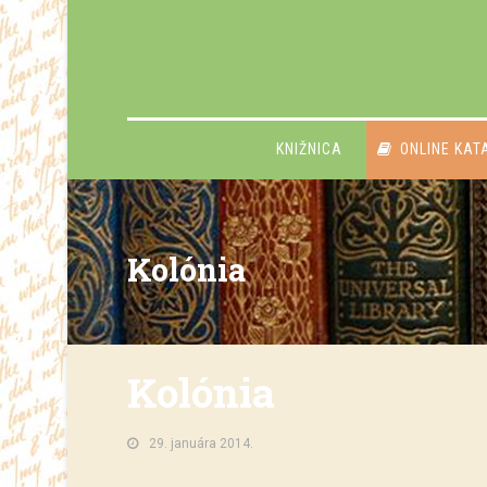
KNIŽNICA
ONLINE KAT
Kolónia
Kolónia
29. januára 2014.