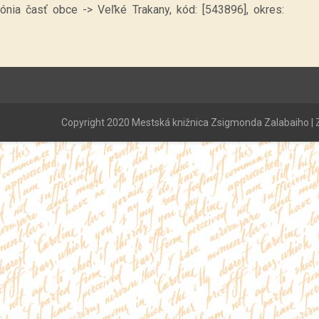
lónia časť obce -> Veľké Trakany, kód: [543896], okres:
Copyright 2020 Mestská knižnica Zsigmonda Zalabaiho | Z