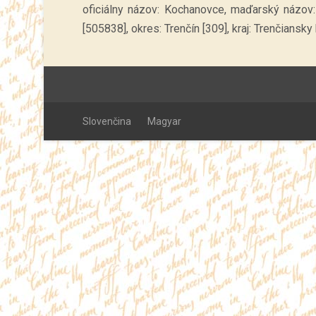
oficiálny názov: Kochanovce, maďarský názo
[505838], okres: Trenčín [309], kraj: Trenčiansky k
Slovenčina
Magyar