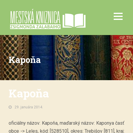
Kapoňa
Kapoňa
29. januára 2014.
oficiálny názov: Kapoňa, maďarský názov: Kaponya časť
obce -> Leles, kód: [528510], okres: Trebišov [811], kraj: