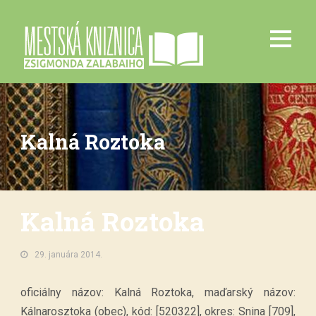
Kalná Roztoka
Kalná Roztoka
29. januára 2014.
oficiálny názov: Kalná Roztoka, maďarský názov:
Kálnarosztoka (obec), kód: [520322], okres: Snina [709],