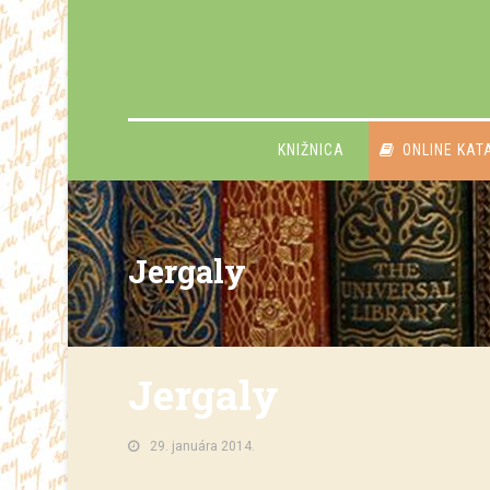
KNIŽNICA
ONLINE KAT
Jergaly
Jergaly
29. januára 2014.