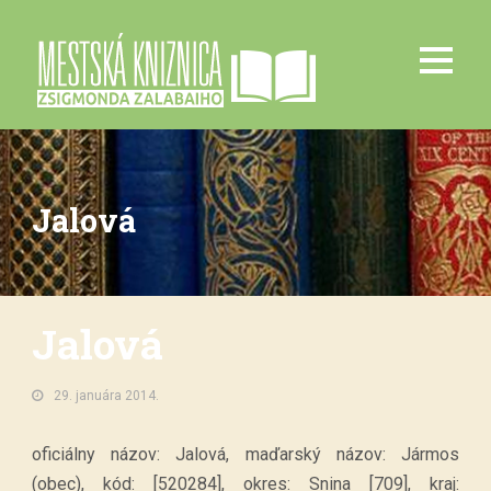
Jalová
Jalová
29. januára 2014.
oficiálny názov: Jalová, maďarský názov: Jármos
(obec), kód: [520284], okres: Snina [709], kraj: