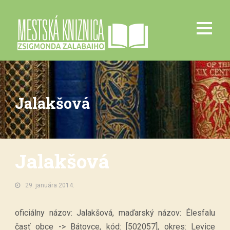
Jalakšová
Jalakšová
29. januára 2014.
oficiálny názov: Jalakšová, maďarský názov: Élesfalu
časť obce -> Bátovce, kód: [502057], okres: Levice